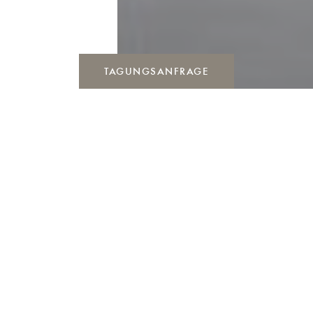
TAGUNGSANFRAGE
FELDERBACHSAAL (2)
TAGUNGSANFRAGE
Diese Variante des Felderbachsaal bietet auf
70 m
²
Raum für bis zu 45 Personen und genügend Platz
Bitte füllen Sie das Formular aus, um einen
für ausschweifende Diskussionen. Auch zu diesem
Konferenzraum anzufragen.
Tagungsraum gehört eine großräumige
Außenterrasse.